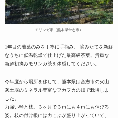
モリンガ畑（熊本県合志市）
1年目の若葉のみを丁寧に手摘み。 摘みたてを新鮮
なうちに低温乾燥で仕上げた最高級茶葉。貴重な
新鮮初摘みモリンガ茶を体感してください。
今年度から場所を移して、熊本県は合志市の火山
灰土壌のミネラル豊富なフカフカの畑で栽培しま
した。
力強い幹と枝。３ヶ月で３ｍにも４ｍにも伸びる
姿。枝の付け根には力こぶが盛り上がっていて、