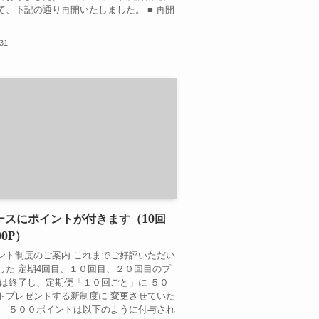
て、下記の通り再開いたしました。 ■ 再開
.31
ースにポイントが付きます（10回
00P）
ント制度のご案内 これまでご好評いただい
した 定期4回目、１０回目、２０回目のプ
 は終了し、定期便「１０回ごと」に ５０
トプレゼントする新制度に 変更させていた
。 ５００ポイントは以下のように付与され