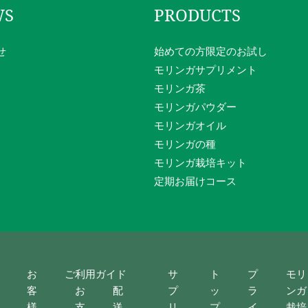
WS
PRODUCTS
せ
始めての方限定のお試し
モリンガサプリメント
モリンガ茶
モリンガパウダー
モリンガオイル
モリンガの種
モリンガ栽培キット
定期お届けコース
お
ご利用ガイド
サ
ト
プ
モリ
客
お
配
プ
ッ
ラ
ンガ
様
支
送
リ
プ
イ
栽培