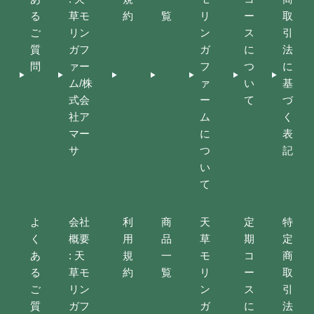
る
草モ
約
覧
リ
ー
取
ご
リン
ン
ス
引
質
ガフ
ガ
に
法
問
ァー
フ
つ
に
ム/株
ァ
い
基
式会
ー
て
づ
社ア
ム
く
マー
に
表
サ
つ
記
い
て
よ
会社
利
商
天
定
特
く
概要
用
品
草
期
定
あ
: 天
規
一
モ
コ
商
る
草モ
約
覧
リ
ー
取
ご
リン
ン
ス
引
質
ガフ
ガ
に
法