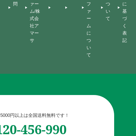
問
ァー
フ
つ
に
ム/株
ァ
い
基
式会
ー
て
づ
社ア
ム
く
マー
に
表
サ
つ
記
い
て
5000円以上は全国送料無料です！
120-456-990