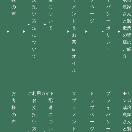
の
払
に
メ
ペ
バ
農家
声
い
つ
ン
ー
シ
さん
方
い
ト
ジ
ー
と製
法
て
＆
ポ
造業
に
お
リ
の皆
つ
茶
シ
様の
い
&
ー
ご紹
て
オ
介
イ
ル
お
ご利用ガイド
サ
ト
プ
モリ
客
お
配
プ
ッ
ラ
ンガ
様
支
送
リ
プ
イ
栽培
の
払
に
メ
ペ
バ
農家
声
い
つ
ン
ー
シ
さん
方
い
ト
ジ
ー
と製