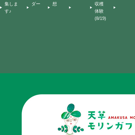
集しま
ダー
想
収穫
す♪
体験
(8/19)