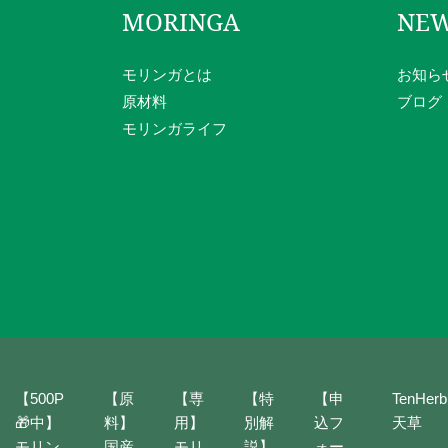
MORINGA
NE
モリンガとは
お知ら
原材料
ブログ
モリンガライフ
【500P
【原
【専
【特
【申
TenHerb
🎁中】
料】
用】
別解
込フ
天草
モリン
国産
モリ
説】
ォー