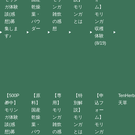
ガ体験
乾燥
ンガ
モリ
ム】
談(感
葉・
雑炊
ンガ
モリ
想)募
パウ
の感
とは
ンガ
集しま
ダー
想
収穫
す♪
体験
(8/19)
【500P
【原
【専
【特
【申
TenHerb
🎁中】
料】
用】
別解
込フ
天草
モリン
国産
モリ
説】
ォー
ガ体験
乾燥
ンガ
モリ
ム】
談(感
葉・
雑炊
ンガ
モリ
想)募
パウ
の感
とは
ンガ