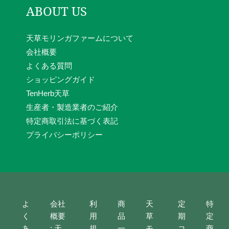
ABOUT US
天草モリンガファームについて
会社概要
よくある質問
ショッピングガイド
TenHerb天草
生産者・製造業者のご紹介
特定商取引法に基づく表記
プライバシーポリシー
よ
会社
利
商
天
定
特
く
概要
用
品
草
期
定
あ
: 天
規
一
モ
コ
商