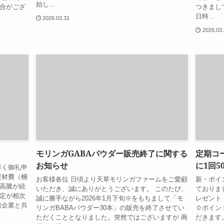
始し...
合がござ
つきまし
日時...
2026.03.31
2026.03
モリンガGABAパウダー販売終了に関する
定期コ
お知らせ
に1回5
厚く御礼申
資材費（梱
お客様各位 日頃より天草モリンガファームをご愛顧
新・ポイ
高騰が続
いただき、誠にありがとうございます。 このたび、
ておりま
定が相次
誠に勝手ながら2026年1月下旬※をもちまして「モ
レゼント
携企業と共
リンガBABAパウダー30本」の販売を終了させてい
０ポイン
ただくこととなりました。突然ではございますが 商
だきます