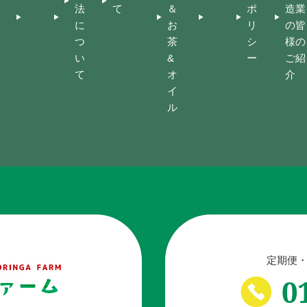
法
て
＆
ポ
造業
に
お
リ
の皆
つ
茶
シ
様の
い
&
ー
ご紹
て
オ
介
イ
ル
定期便・
0