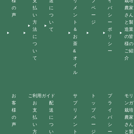
様
支
送
リ
プ
イ
栽培
の
払
に
メ
ペ
バ
農家
声
い
つ
ン
ー
シ
さん
方
い
ト
ジ
ー
と製
法
て
＆
ポ
造業
に
お
リ
の皆
つ
茶
シ
様の
い
&
ー
ご紹
て
オ
介
イ
ル
お
ご利用ガイド
サ
ト
プ
モリ
客
お
配
プ
ッ
ラ
ンガ
様
支
送
リ
プ
イ
栽培
の
払
に
メ
ペ
バ
農家
声
い
つ
ン
ー
シ
さん
方
い
ト
ジ
ー
と製