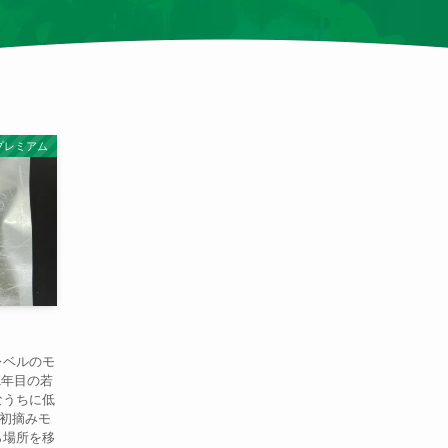
プレミアム
レベルのモ
1年目の若
なうちに低
初摘みモ
ら場所を移