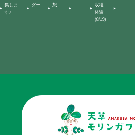
集しま
ダー
想
収穫
す♪
体験
(8/19)