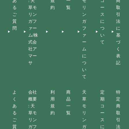
あ
: 天
規
一
モ
コ
商
る
草モ
約
覧
リ
ー
取
ご
リン
ン
ス
引
質
ガフ
ガ
に
法
問
ァー
フ
つ
に
ム/株
ァ
い
基
式会
ー
て
づ
社ア
ム
く
マー
に
表
サ
つ
記
い
て
よ
会社
利
商
天
定
特
く
概要
用
品
草
期
定
あ
: 天
規
一
モ
コ
商
る
草モ
約
覧
リ
ー
取
ご
リン
ン
ス
引
質
ガフ
ガ
に
法