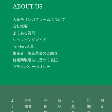
ABOUT US
天草モリンガファームについて
会社概要
よくある質問
ショッピングガイド
TenHerb天草
生産者・製造業者のご紹介
特定商取引法に基づく表記
プライバシーポリシー
よ
会社
利
商
天
定
特
く
概要
用
品
草
期
定