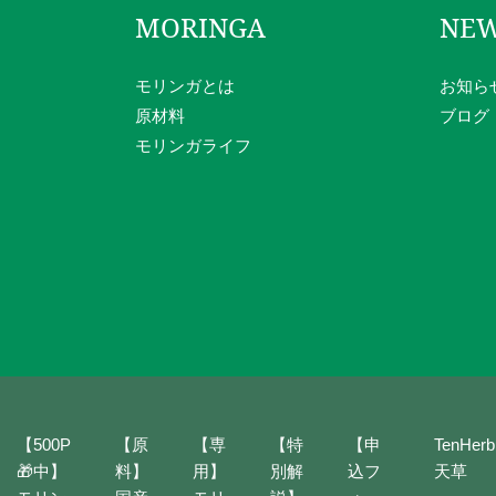
MORINGA
NE
モリンガとは
お知ら
原材料
ブログ
モリンガライフ
【500P
【原
【専
【特
【申
TenHerb
🎁中】
料】
用】
別解
込フ
天草