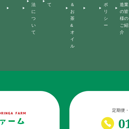
法
て
＆
ポ
造業
に
お
リ
の皆
つ
茶
シ
様の
い
&
ー
ご紹
て
オ
介
イ
ル
定期便・
0