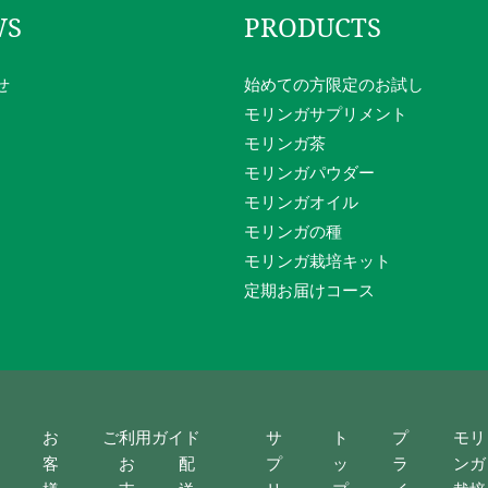
WS
PRODUCTS
せ
始めての方限定のお試し
モリンガサプリメント
モリンガ茶
モリンガパウダー
モリンガオイル
モリンガの種
モリンガ栽培キット
定期お届けコース
お
ご利用ガイド
サ
ト
プ
モリ
客
お
配
プ
ッ
ラ
ンガ