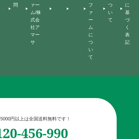
問
ァー
フ
つ
に
ム/株
ァ
い
基
式会
ー
て
づ
社ア
ム
く
マー
に
表
サ
つ
記
い
て
5000円以上は全国送料無料です！
120-456-990