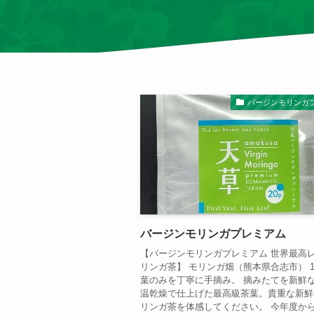
バージンモリンガ
バージンモリンガプレミアム
【バージンモリンガプレミアム 世界最高
リンガ茶】 モリンガ畑（熊本県合志市） 
葉のみを丁寧に手摘み。 摘みたてを新鮮
温乾燥で仕上げた最高級茶葉。貴重な新鮮
リンガ茶を体感してください。 今年度か