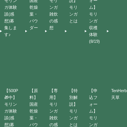
モリン
国産
モリ
説】
ォー
ガ体験
乾燥
ンガ
モリ
ム】
談(感
葉・
雑炊
ンガ
モリ
想)募
パウ
の感
とは
ンガ
集しま
ダー
想
収穫
す♪
体験
(8/19)
【500P
【原
【専
【特
【申
TenHerb
🎁中】
料】
用】
別解
込フ
天草
モリン
国産
モリ
説】
ォー
ガ体験
乾燥
ンガ
モリ
ム】
談(感
葉・
雑炊
ンガ
モリ
想)募
パウ
の感
とは
ンガ