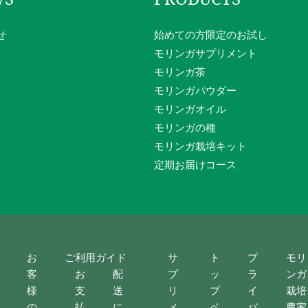
せ
始めての方限定のお試し
モリンガサプリメント
モリンガ茶
モリンガパウダー
モリンガオイル
モリンガの種
モリンガ栽培キット
定期お届けコース
お
ご利用ガイド
サ
ト
プ
モリ
客
お
配
プ
ッ
ラ
ンガ
様
支
送
リ
プ
イ
栽培
の
払
に
メ
ペ
バ
農家