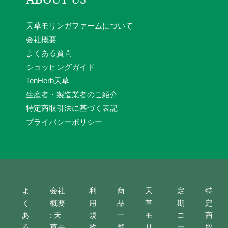
天草モリンガファームについて
会社概要
よくある質問
ショッピングガイド
TenHerb天草
生産者・製造業者のご紹介
特定商取引法に基づく表記
プライバシーポリシー
よ
会社
利
商
天
定
特
く
概要
用
品
草
期
定
あ
: 天
規
一
モ
コ
商
る
草モ
約
覧
リ
ー
取