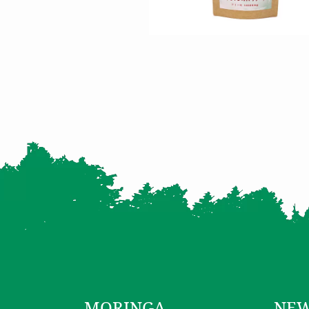
MORINGA
NE