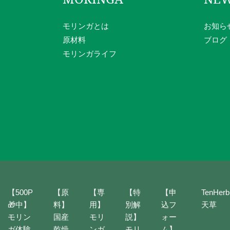
モリンガとは
お知ら
原材料
ブログ
モリンガライフ
【500P
【原
【専
【特
【申
TenHerb
🎁中】
料】
用】
別解
込フ
天草
モリン
国産
モリ
説】
ォー
ガ体験
乾燥
ンガ
モリ
ム】